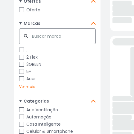
Ofertas
Oferta
Marcas
.
2 Flex
3GREEN
5+
Acer
Ver mais
Categorias
Ar e Ventilação
Automação
Casa Inteligente
Celular & Smartphone