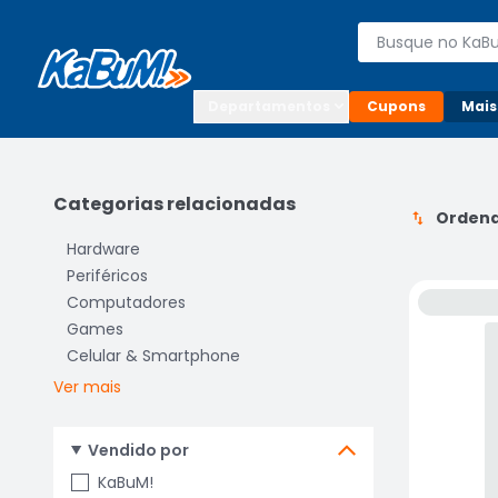
Enviar para:

Buscar produto
Digite o CEP

Departamentos
Cupons
Mais
Categorias relacionadas
Ordena
Hardware
Periféricos
Computadores
Games
Celular & Smartphone
Ver mais
Vendido por
KaBuM!