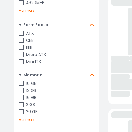
A620M-E
Ver mais
Form Factor
ATX
CEB
EEB
Micro ATX
Mini ITX
Memoria
10 GB
12 GB
16 GB
2 GB
20 GB
Ver mais