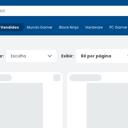
s
 Vendidos
Mais-v-
Mundo Gamer
Mundo Gamer
Black Ninja
Black Ninja
Hardware
Hardware
PC Gamer
r:
Exibir: