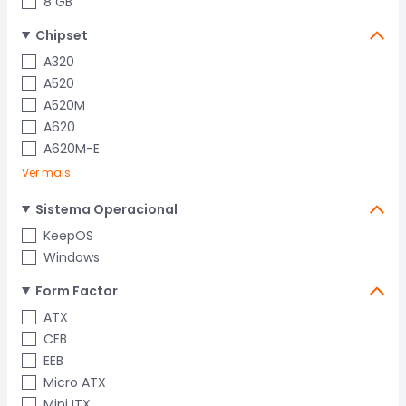
8 GB
Chipset
A320
A520
A520M
A620
A620M-E
Ver mais
Sistema Operacional
KeepOS
Windows
Form Factor
ATX
CEB
EEB
Micro ATX
Mini ITX