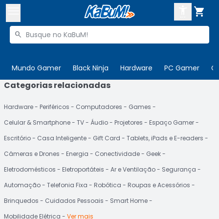



Buscar produtos


Enviar para:
Digite o CEP
Mundo Gamer
Black Ninja
Hardware
PC Gamer
C
Categorias relacionadas

Olá. Acesse sua conta
Hardware
Periféricos
Computadores
Games
ENTRE

Departamentos
Celular & Smartphone
TV
Áudio
Projetores
Espaço Gamer
CADASTRE-SE
Cupons

Escritório
Casa Inteligente
Gift Card
Tablets, iPads e E-readers
Câmeras e Drones
Energia
Conectividade
Geek
Mais Vendidos

Eletrodomésticos
Eletroportáteis
Ar e Ventilação
Segurança
Ativar tradutor em libras

Automação
Telefonia Fixa
Robótica
Roupas e Acessórios
Brinquedos
Cuidados Pessoais
Smart Home
Mobilidade Elétrica
Ver mais