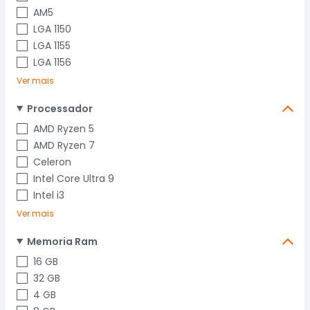
AM5
LGA 1150
LGA 1155
LGA 1156
Ver mais
Processador
AMD Ryzen 5
AMD Ryzen 7
Celeron
Intel Core Ultra 9
Intel i3
Ver mais
Memoria Ram
16 GB
32 GB
4 GB