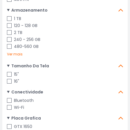
Armazenamento
1 TB
120 - 128 GB
2 TB
240 - 256 GB
480-560 GB
Ver mais
Tamanho Da Tela
15"
16"
Conectividade
Bluetooth
Wi-Fi
Placa Grafica
GTX 1650