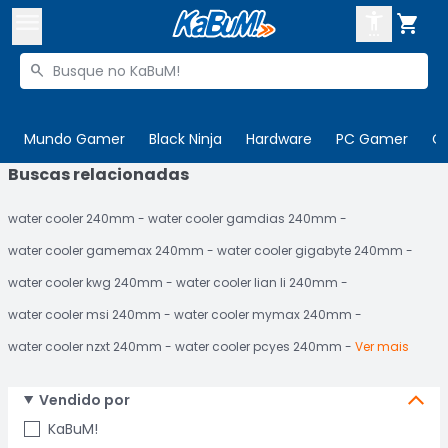



Buscar produtos


Enviar para:
Digite o CEP
Mundo Gamer
Black Ninja
Hardware
PC Gamer
C
Buscas relacionadas

Olá. Acesse sua conta
water cooler 240mm
water cooler gamdias 240mm
ENTRE

Departamentos
water cooler gamemax 240mm
water cooler gigabyte 240mm
CADASTRE-SE
Cupons

water cooler kwg 240mm
water cooler lian li 240mm
water cooler msi 240mm
water cooler mymax 240mm
Mais Vendidos

water cooler nzxt 240mm
water cooler pcyes 240mm
Ver mais
Ativar tradutor em libras

Vendido por
KaBuM!