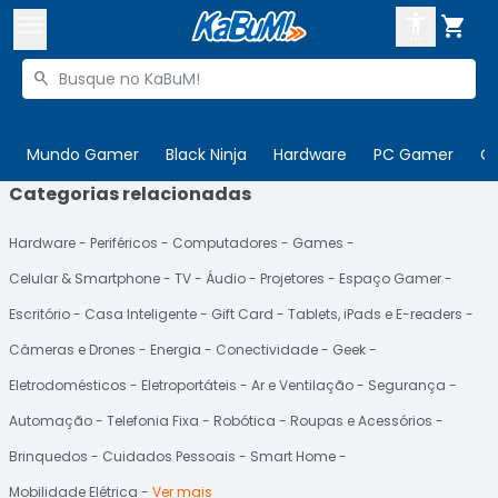



Buscar produtos


Enviar para:
Digite o CEP
Mundo Gamer
Black Ninja
Hardware
PC Gamer
C
Categorias relacionadas

Olá. Acesse sua conta
Hardware
Periféricos
Computadores
Games
ENTRE

Departamentos
Celular & Smartphone
TV
Áudio
Projetores
Espaço Gamer
CADASTRE-SE
Cupons

Escritório
Casa Inteligente
Gift Card
Tablets, iPads e E-readers
Câmeras e Drones
Energia
Conectividade
Geek
Mais Vendidos

Eletrodomésticos
Eletroportáteis
Ar e Ventilação
Segurança
Ativar tradutor em libras

Automação
Telefonia Fixa
Robótica
Roupas e Acessórios
Brinquedos
Cuidados Pessoais
Smart Home
Mobilidade Elétrica
Ver mais