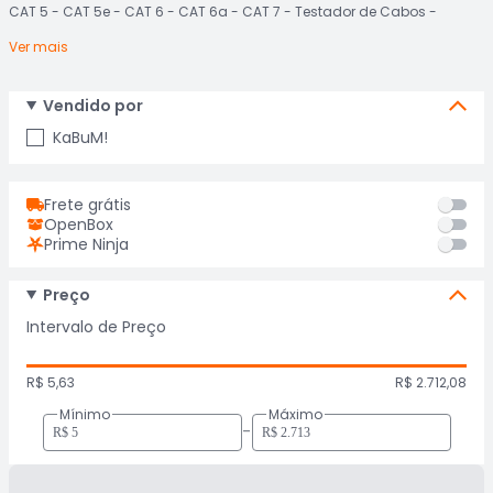
CAT 5
CAT 5e
CAT 6
CAT 6a
CAT 7
Testador de Cabos
Ver mais
Vendido por
KaBuM!
Frete grátis
OpenBox
Prime Ninja
Preço
Intervalo de Preço
R$ 5,63
R$ 2.712,08
Mínimo
Máximo
-