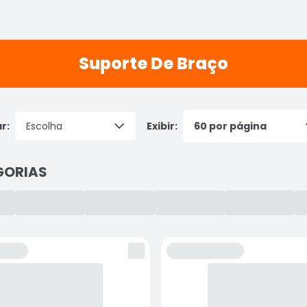
Suporte De Braço
r:
Exibir:
GORIAS