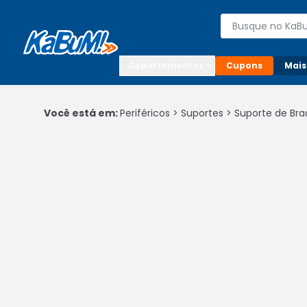
Enviar para:

Buscar produto
Digite o CEP

Departamentos
Cupons
Mais
Você está em:
Periféricos
>
Suportes
>
Suporte de Bra