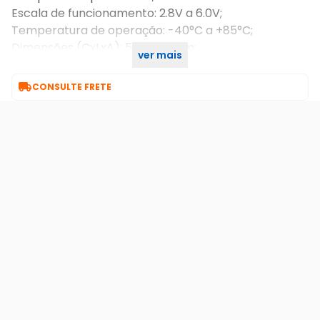
Escala de funcionamento: 2.8V a 6.0V;
Temperatura de operação: -40°C a +85°C;
Dimensões (CxLxA): 55x20x6mm;
ver mais
Peso: 4,5g.

CONSULTE FRETE