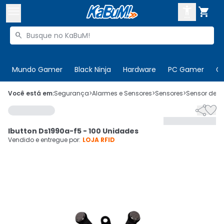



Buscar produtos


Enviar para:
Digite o CEP
Mundo Gamer
Black Ninja
Hardware
PC Gamer
C

Olá. Acesse sua conta
Você está em:
Segurança
>
Alarmes e Sensores
>
Sensores
>
Sensor de P


ENTRE

Departamentos
Ibutton Ds1990a-f5 - 100 Unidades
CADASTRE-SE
Cupons

Vendido e entregue por:
LOJA RFID
Mais Vendidos

Ativar tradutor em libras
