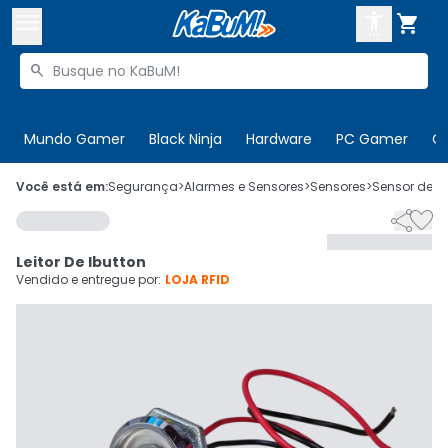



Buscar produtos


Enviar para:
Digite o CEP
Mundo Gamer
Black Ninja
Hardware
PC Gamer
C

Olá. Acesse sua conta
Você está em:
Segurança
>
Alarmes e Sensores
>
Sensores
>
Sensor de P


ENTRE

Departamentos
Leitor De Ibutton
CADASTRE-SE
Cupons

Vendido e entregue por:
LOJA RFID
Mais Vendidos

Ativar tradutor em libras
