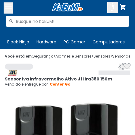



Buscar produtos


Enviar para:
Digite o CEP
Black Ninja
Hardware
PC Gamer
Computadores
P

Olá. Acesse sua conta
Você está em:
Segurança
>
Alarmes e Sensores
>
Sensores
>
Sensor de P


ENTRE

Departamentos
Sensor Iva Infravermelho Ativo Jfl Ira360 150m
CADASTRE-SE
Cupons

Vendido e entregue por:
Center Go
Mais Vendidos

Ativar tradutor em libras
