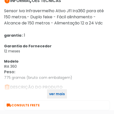

INFORMAÇÕES TÉCNICAS
Sensor Iva Infravermelho Ativo Jfl Ira360 para até
150 metros.- Duplo feixe - Fácil alinhamento -
Alcance de 150 metros - Alimentação 12 a 24 Vdc
1
garantia :
Garantia do Fornecedor
12 meses
Modelo
IRA 360
Peso
:
775 gramas (bruto com embalagem)

DESCRIÇÃO DO PRODUTO
ver mais
Sensor Iva Infravermelho Ativo Jfl Ira360 150m

CONSULTE FRETE