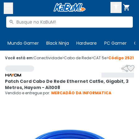



Buscar produtos


Enviar para:
Digite o CEP
Mundo Gamer
Black Ninja
Hardware
PC Gamer
C

Olá. Acesse sua conta
Você está em:
Conectividade
>
Cabo de Rede
>
CAT 5e
>
Código
252184


ENTRE

Departamentos
Patch Cord Cabo De Rede Ethernet Cat5e, Gigabit, 3
CADASTRE-SE
Cupons

Metros, Hayom - Ai1008
Vendido e entregue por:
MERCADÃO DA INFORMATICA
Mais Vendidos

Ativar tradutor em libras
