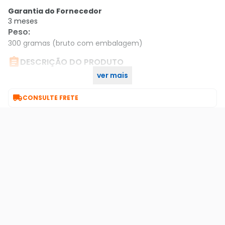
Garantia do Fornecedor
3 meses
Peso
:
300 gramas (bruto com embalagem)

DESCRIÇÃO DO PRODUTO
ver mais
Cabo De Rede Azul Cat5E 3Mts Com Conector Rj45

CONSULTE FRETE