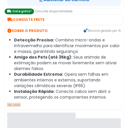

Frete grátis*
Consulte disponibilidade

CONSULTE FRETE

SOBRE O PRODUTO
Resumo gerado por IA
Detecção Precisa:
Combina micro-ondas e
infravermelho para identificar movimentos por calor
e massa, garantindo segurança.
Amigo dos Pets (até 35kg):
Seus animais de
estimação podem se mover livremente sem ativar
alarmes falsos.
Durabilidade Extrema:
Opera sem falhas em
ambientes internos e externos, suportando
variações climáticas severas (IP65).
Instalação Rápida:
Conecte cabos sem abrir o
sensor, protegendo os componentes internos.
Ver mais