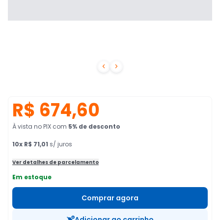


R$ 674,60
À vista no PIX
com
5
% de desconto
10
x
R$ 71,01
s/ juros
Ver detalhes de parcelamento
Em estoque
Comprar agora
Adicionar ao carrinho