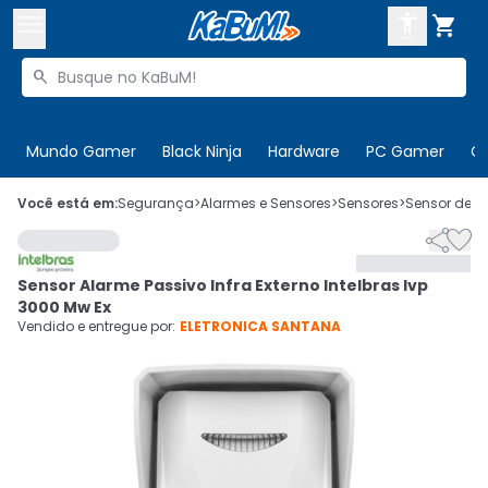



Buscar produtos


Enviar para:
Digite o CEP
Mundo Gamer
Black Ninja
Hardware
PC Gamer
C

Olá. Acesse sua conta
Você está em:
Segurança
>
Alarmes e Sensores
>
Sensores
>
Sensor de P


ENTRE

Departamentos
Sensor Alarme Passivo Infra Externo Intelbras Ivp
CADASTRE-SE
Cupons

3000 Mw Ex
Vendido e entregue por:
ELETRONICA SANTANA
Mais Vendidos

Ativar tradutor em libras
