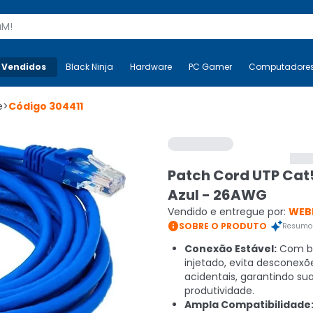
s
 Vendidos
Mais-v-
Black Ninja
Black Ninja
Hardware
Hardware
PC Gamer
PC Gamer
Computadore
Co
e
>
Código
304411
Patch Cord UTP Cat
Azul - 26AWG
Vendido e entregue por:
WEB

SOBRE O PRODUTO
Resumo 
Conexão Estável:
Com b
injetado, evita desconexõ
acidentais, garantindo su
produtividade.
Ampla Compatibilidade