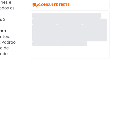
ches e

CONSULTE FRETE
odos os
s 3
ara
ntos.
:
Padrão
ão de
rede.