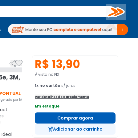
Buscar
s
mputadores
Periféricos
Periféricos
TV
Venda no KaBuM!
TV
Venda no KaBuM!
R$ 13,90


À vista no PIX
5e, 3M,
1
x no cartão
s/ juros
PONTUAL
Ver detalhes de parcelamento
gerado por IA
Em estoque
oot
es
Comprar agora
a
Adicionar ao carrinho
:
Ideal