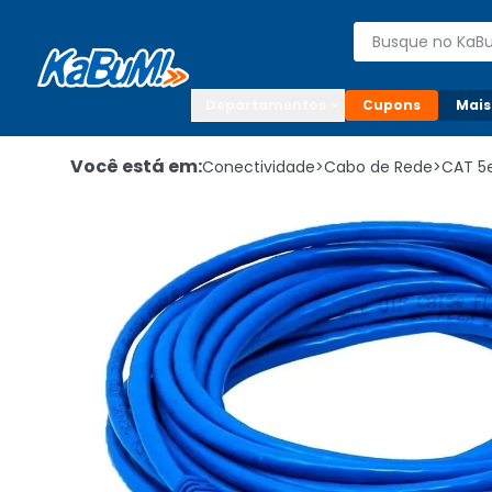
Enviar para:

Buscar produto
Digite o CEP

Departamentos
Cupons
Mais
Você está em:
Conectividade
>
Cabo de Rede
>
CAT 5