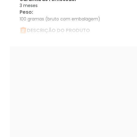
3 meses
Peso
:
100 gramas (bruto com embalagem)

DESCRIÇÃO DO PRODUTO
Cabo 26 AWG montado com conectores RJ45.