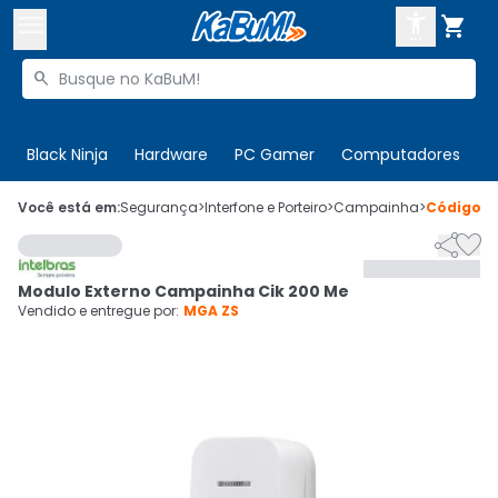



Buscar produtos


Enviar para:
Digite o CEP
Black Ninja
Hardware
PC Gamer
Computadores
P

Olá. Acesse sua conta
Você está em:
Segurança
>
Interfone e Porteiro
>
Campainha
>
Código
3


ENTRE

Departamentos
Modulo Externo Campainha Cik 200 Me
CADASTRE-SE
Cupons

Vendido e entregue por:
MGA ZS
Mais Vendidos

Ativar tradutor em libras
