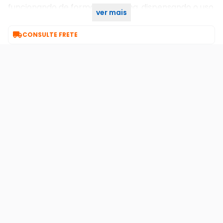
funcionando de forma autônoma, dispensando o uso
ver mais
de bateria.

CONSULTE FRETE