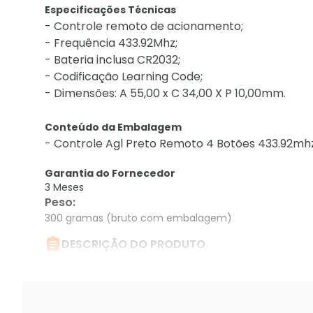
Especificações Técnicas
- Controle remoto de acionamento;
- Frequência 433.92Mhz;
- Bateria inclusa CR2032;
- Codificação Learning Code;
- Dimensões: A 55,00 x C 34,00 X P 10,00mm.
Conteúdo da Embalagem
- Controle Agl Preto Remoto 4 Botões 433.92mh
Garantia do Fornecedor
3 Meses
Peso
:
300 gramas (bruto com embalagem)

DESCRIÇÃO DO PRODUTO
Controle Agl Preto Remoto 4 Botões 433.92mhz 