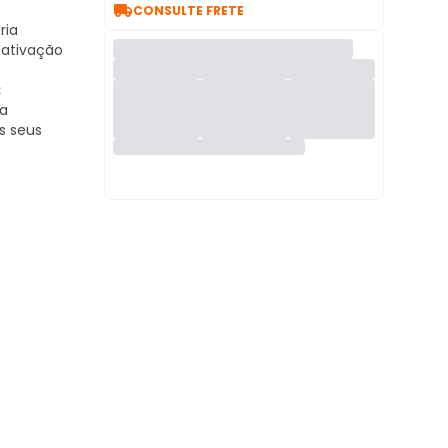

CONSULTE FRETE
ria
 ativação
:
ra
s seus