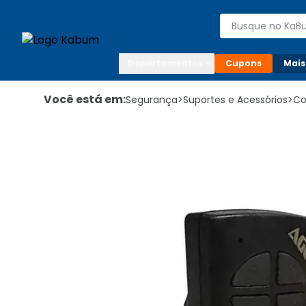
Enviar para:

Buscar produto
Digite o CEP

Departamentos
Cupons
Mais
Você está em:
Segurança
>
Suportes e Acessórios
>
Co