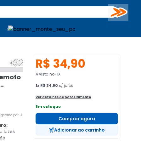
Buscar
PC Gamer
Computadores
Computadores
Periféricos
Periféricos
TV
Venda no KaBuM!
TV
Venda no KaBuM!
R$ 34,90


À vista no PIX
 Remoto
 -
1
x
R$ 34,90
s/ juros
Ver detalhes de parcelamento
Em estoque
gerado por IA
Comprar agora
uro:
Adicionar ao carrinho
u luzes
ção