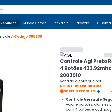
s
 Vendidos
Mais-v-
Mundo Gamer
Mundo Gamer
Black Ninja
Black Ninja
Hardware
Hardware
PC Gamer
ntroles
>
Código
386235
Controle Agl Preto
4 Botões 433.92mhz
2003010
Vendido e entregue por:
NILSAT DISTRIBUIDORA

SOBRE O PRODUTO
Resumo 
Controle Versátil e Seg
Acione portões, alarmes o
com 4 botões e codifica