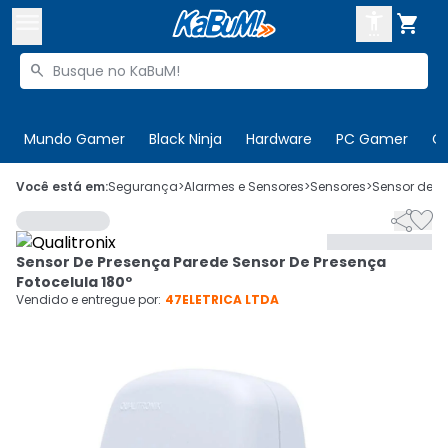



Buscar produtos


Enviar para:
Digite o CEP
Mundo Gamer
Black Ninja
Hardware
PC Gamer
C

Olá. Acesse sua conta
Você está em:
Segurança
>
Alarmes e Sensores
>
Sensores
>
Sensor de P


ENTRE

Departamentos
Sensor De Presença Parede Sensor De Presença
CADASTRE-SE
Cupons

Fotocelula 180º
Vendido e entregue por:
47ELETRICA LTDA
Mais Vendidos

Ativar tradutor em libras
