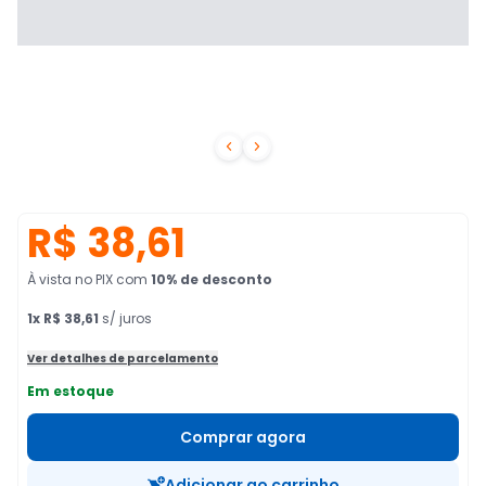


R$ 38,61
À vista no PIX
com
10
% de desconto
1
x
R$ 38,61
s/ juros
Ver detalhes de parcelamento
Em estoque
Comprar agora
Adicionar ao carrinho