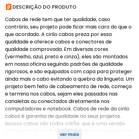

DESCRIÇÃO DO PRODUTO
Cabos de rede tem que ter qualidade, caso
contrário, seu projeto pode ficar mais caro do que o
que acordado. A cirilo cabos preza por essa
qualidade e oferece cabos e conectores de
qualidade comprovada. Em diversas cores
(vermelho, azul, preto e cinza), eles são montados
em nossa oficina seguindo padrões de qualidade
rigorosos, e são equipados com capa para proteger
ainda mais o cabo evitando a quebra da lingueta. Um
projeto bem feito de cabeamento de rede, começa
e termina nos cabos, sejam eles passados nas
canaletas ou conectados diretamente nos
computadores e notebook. Cabos de rede da cirilo
cabos é garantia de qualidade no seus projetos.
Nossos cabos são todos cat5e, que é uma versão
melhorada do cat5. Mais velocidade na transmissão
ver mais
de dados e maior proteção a interferência externas.