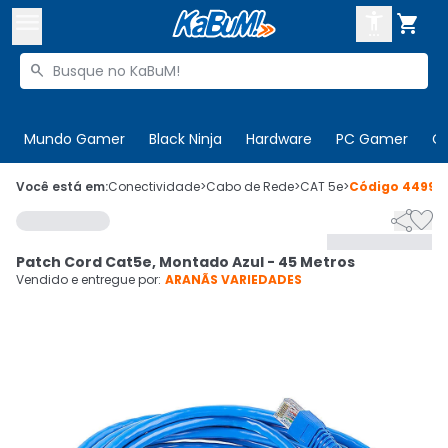



Buscar produtos


Enviar para:
Digite o CEP
Mundo Gamer
Black Ninja
Hardware
PC Gamer
C

Olá. Acesse sua conta
Você está em:
Conectividade
>
Cabo de Rede
>
CAT 5e
>
Código
44990


ENTRE

Departamentos
Patch Cord Cat5e, Montado Azul - 45 Metros
CADASTRE-SE
Cupons

Vendido e entregue por:
ARANÃS VARIEDADES
Mais Vendidos

Ativar tradutor em libras
