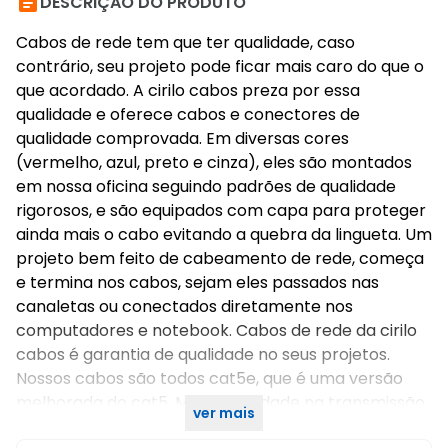

DESCRIÇÃO DO PRODUTO
Cabos de rede tem que ter qualidade, caso
contrário, seu projeto pode ficar mais caro do que o
que acordado. A cirilo cabos preza por essa
qualidade e oferece cabos e conectores de
qualidade comprovada. Em diversas cores
(vermelho, azul, preto e cinza), eles são montados
em nossa oficina seguindo padrões de qualidade
rigorosos, e são equipados com capa para proteger
ainda mais o cabo evitando a quebra da lingueta. Um
projeto bem feito de cabeamento de rede, começa
e termina nos cabos, sejam eles passados nas
canaletas ou conectados diretamente nos
computadores e notebook. Cabos de rede da cirilo
cabos é garantia de qualidade no seus projetos.
Nossos cabos são todos cat5e, que é uma versão
melhorada do cat5. Mais velocidade na transmissão
ver mais
de dados e maior proteção a interferência externas.