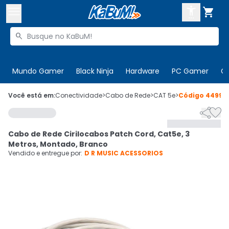



Buscar produtos


Enviar para:
Digite o CEP
Mundo Gamer
Black Ninja
Hardware
PC Gamer
C

Olá. Acesse sua conta
Você está em:
Conectividade
>
Cabo de Rede
>
CAT 5e
>
Código
44992


ENTRE

Departamentos
Cabo de Rede Cirilocabos Patch Cord, Cat5e, 3
CADASTRE-SE
Cupons

Metros, Montado, Branco
Vendido e entregue por:
D R MUSIC ACESSORIOS
Mais Vendidos

Ativar tradutor em libras
