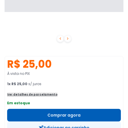


R$ 25,00
À vista no PIX
1
x
R$ 25,00
s/ juros
Ver detalhes de parcelamento
Em estoque
Comprar agora
Adicionar ao carrinho