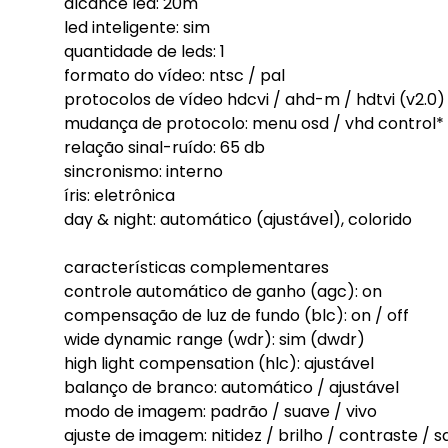
alcance led: 20m
led inteligente: sim
quantidade de leds: 1
formato do vídeo: ntsc / pal
protocolos de vídeo hdcvi / ahd-m / hdtvi (v2.0)
mudança de protocolo: menu osd / vhd control*
relação sinal-ruído: 65 db
sincronismo: interno
íris: eletrônica
day & night: automático (ajustável), colorido
características complementares
controle automático de ganho (agc): on
compensação de luz de fundo (blc): on / off
wide dynamic range (wdr): sim (dwdr)
high light compensation (hlc): ajustável
balanço de branco: automático / ajustável
modo de imagem: padrão / suave / vivo
ajuste de imagem: nitidez / brilho / contraste 