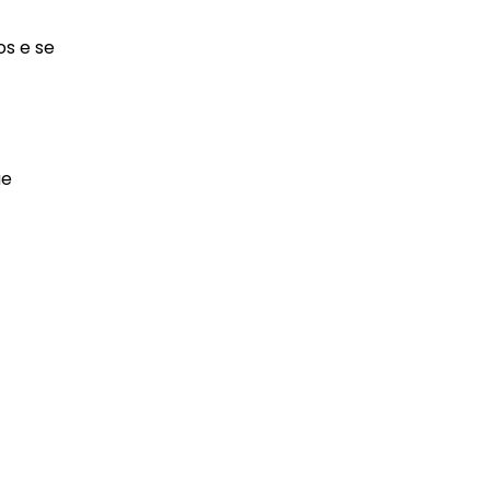
s e se
ue