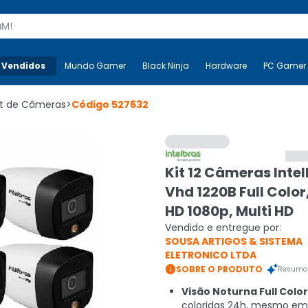
s
 Vendidos
Mais-v-
Mundo Gamer
Mundo Gamer
Black Ninja
Black Ninja
Hardware
Hardware
PC Gamer
it de Câmeras
>
Código
527632
Kit 12 Câmeras Intel
Vhd 1220B Full Color,
HD 1080p, Multi HD
Vendido e entregue por:
SOUSA ARTIGOS & SISTEMA
ELETRONICO LTDA

SOBRE O PRODUTO
Resumo 
Visão Noturna Full Color
coloridas 24h, mesmo em 