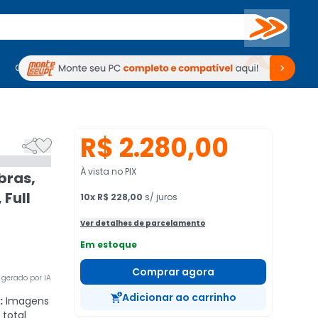
Buscar
PC Gamer
Computadores
Computadores
Periféricos
Periféricos
TV
Venda no KaBuM!
TV
Venda no KaBuM!
R$ 2.280,00


À vista no PIX
bras,
 Full
10
x
R$ 228,00
s/ juros
Ver detalhes de parcelamento
Em estoque
Comprar agora
gerado por IA
Adicionar ao carrinho
:
Imagens
total