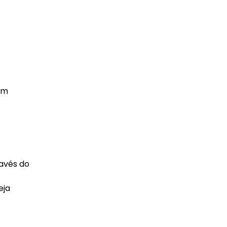
 em
ravés do
eja