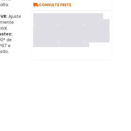

alta
CONSULTE FRETE
DVR:
Ajuste
tamente
ial.
ustez:
90° de
P67 e
nsão.