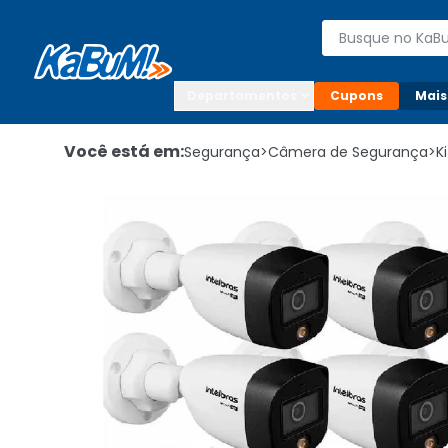
Enviar para:

Buscar produto
Digite o CEP

Departamentos
Cupons
Mais
Você está em:
Segurança
>
Câmera de Segurança
>
K