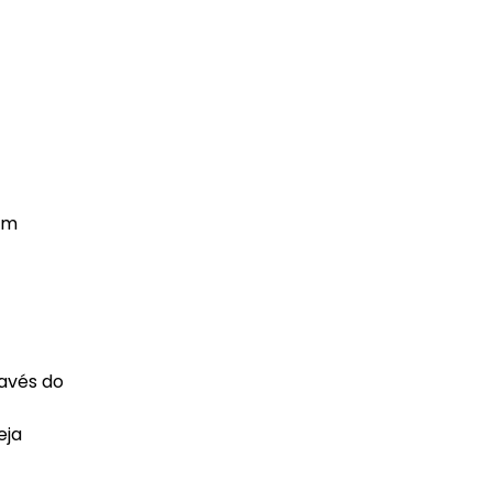
 em
ravés do
eja