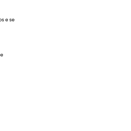
s e se
ue