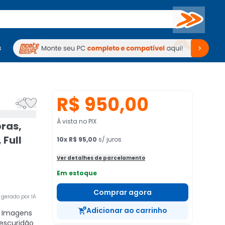
Buscar
s
mputadores
Periféricos
Periféricos
TV
Venda no KaBuM!
TV
Venda no KaBuM!
R$ 950,00


À vista no PIX
bras,
 Full
10
x
R$ 95,00
s/ juros
Ver detalhes de parcelamento
Em estoque
Comprar agora
gerado por IA
Adicionar ao carrinho
Imagens
escuridão