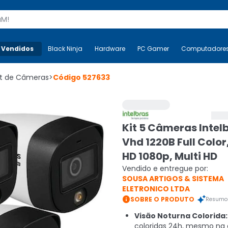
s
 Vendidos
Mais-v-
Black Ninja
Black Ninja
Hardware
Hardware
PC Gamer
PC Gamer
Computadore
Co
it de Câmeras
>
Código
527633
Kit 5 Câmeras Intel
Vhd 1220B Full Color,
HD 1080p, Multi HD
Vendido e entregue por:
SOUSA ARTIGOS & SISTEMA
ELETRONICO LTDA

SOBRE O PRODUTO
Resumo 
Visão Noturna Colorida:
coloridas 24h, mesmo na 