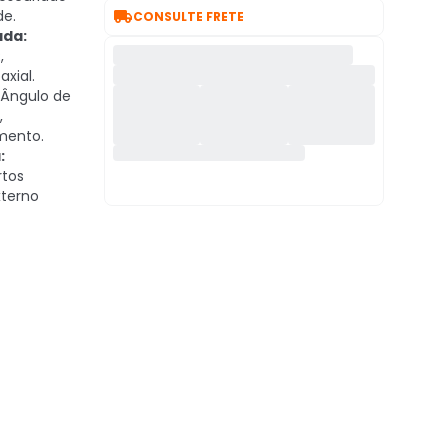

de.
CONSULTE FRETE
ada:
,
xial.
Ângulo de
,
mento.
:
rtos
xterno