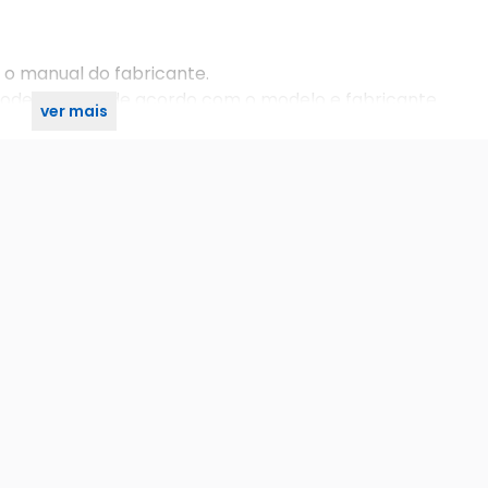
 o manual do fabricante.
 podem variar de acordo com o modelo e fabricante.
ver mais