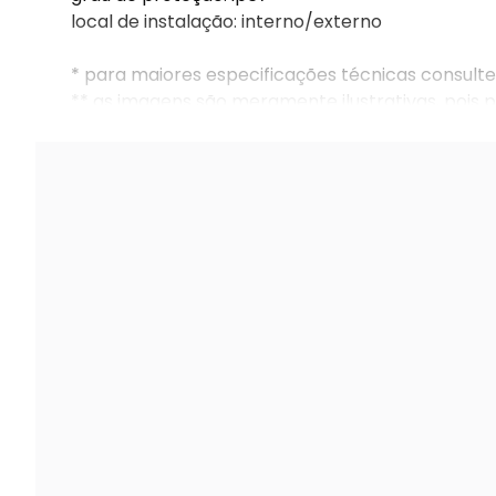
local de instalação: interno/externo
* para maiores especificações técnicas consulte
** as imagens são meramente ilustrativas, pois