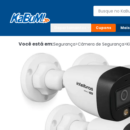
Enviar para:

Buscar produto
Digite o CEP

Departamentos
Cupons
Mais
Você está em:
Segurança
>
Câmera de Segurança
>
K