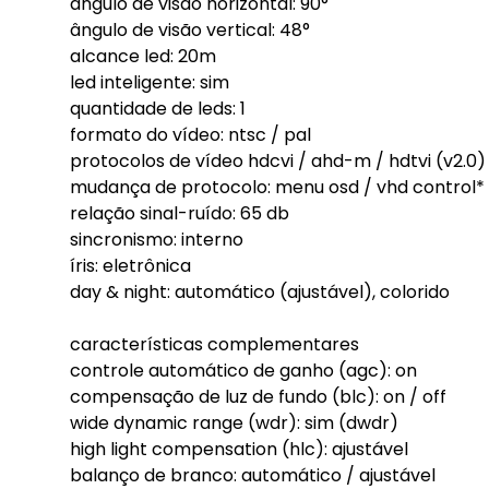
ângulo de visão horizontal: 90°
ângulo de visão vertical: 48°
alcance led: 20m
led inteligente: sim
quantidade de leds: 1
formato do vídeo: ntsc / pal
protocolos de vídeo hdcvi / ahd-m / hdtvi (v2.0)
mudança de protocolo: menu osd / vhd control*
relação sinal-ruído: 65 db
sincronismo: interno
íris: eletrônica
day & night: automático (ajustável), colorido
características complementares
controle automático de ganho (agc): on
compensação de luz de fundo (blc): on / off
wide dynamic range (wdr): sim (dwdr)
high light compensation (hlc): ajustável
balanço de branco: automático / ajustável