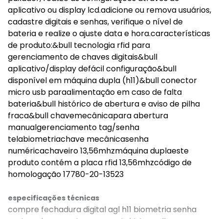
aplicativo ou display lcd.adicione ou remova usuários,
cadastre digitais e senhas, verifique o nível de
bateria e realize o ajuste data e hora.características
de produto:&bull tecnologia rfid para
gerenciamento de chaves digitais&bull
aplicativo/display defácil configuração&bull
disponível em máquina dupla (h11)&bull conector
micro usb paraalimentação em caso de falta
bateria&bull histórico de abertura e aviso de pilha
fraca&bull chavemecânicapara abertura
manualgerenciamento tag/senha
telabiometriachave mecânicasenha
numéricachaveiro 13,56mhzmáquina duplaeste
produto contém a placa rfid 13,56mhzcódigo de
homologação 17780-20-13523
especificações técnicas
compre fechadura digital agl h11 biometria senha