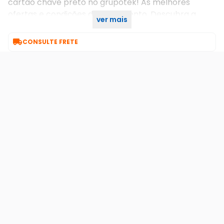
cartao chave preto no grupotek! As melhores
ofertas e condições de pagamento. Descubra a
ver mais
melhor forma de comprar online!

CONSULTE FRETE