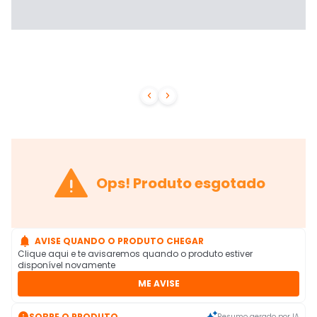



Ops! Produto esgotado

AVISE QUANDO O PRODUTO CHEGAR
Clique aqui e te avisaremos quando o produto estiver
disponível novamente
ME AVISE

SOBRE O PRODUTO
Resumo gerado por IA