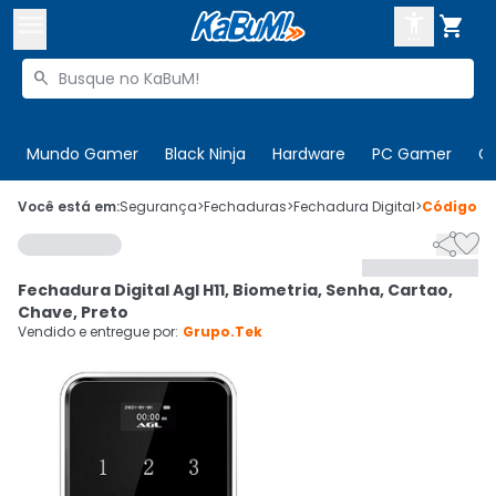



Buscar produtos


Enviar para:
Digite o CEP
Mundo Gamer
Black Ninja
Hardware
PC Gamer
C

Olá. Acesse sua conta
Você está em:
Segurança
>
Fechaduras
>
Fechadura Digital
>
Código
5


ENTRE

Departamentos
Fechadura Digital Agl H11, Biometria, Senha, Cartao,
CADASTRE-SE
Cupons

Chave, Preto
Vendido e entregue por:
Grupo.Tek
Mais Vendidos

Ativar tradutor em libras
