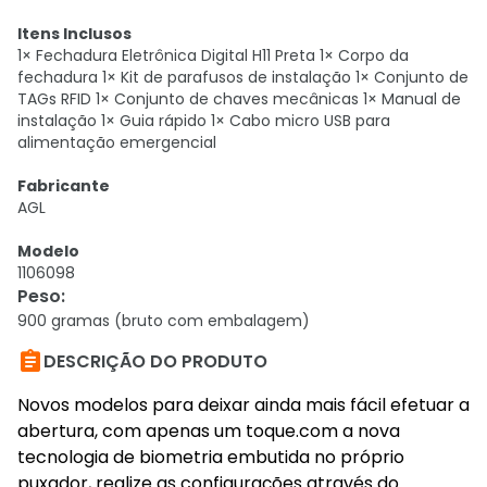
Itens Inclusos
1× Fechadura Eletrônica Digital H11 Preta 1× Corpo da
fechadura 1× Kit de parafusos de instalação 1× Conjunto de
TAGs RFID 1× Conjunto de chaves mecânicas 1× Manual de
instalação 1× Guia rápido 1× Cabo micro USB para
alimentação emergencial
Fabricante
AGL
Modelo
1106098
Peso
:
900 gramas (bruto com embalagem)

DESCRIÇÃO DO PRODUTO
Novos modelos para deixar ainda mais fácil efetuar a
abertura, com apenas um toque.com a nova
tecnologia de biometria embutida no próprio
puxador, realize as configurações através do