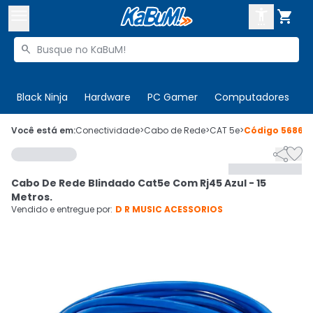



Buscar produtos


Enviar para:
Digite o CEP
Black Ninja
Hardware
PC Gamer
Computadores
P

Olá. Acesse sua conta
Você está em:
Conectividade
>
Cabo de Rede
>
CAT 5e
>
Código
56863


ENTRE

Departamentos
Cabo De Rede Blindado Cat5e Com Rj45 Azul - 15
CADASTRE-SE
Cupons

Metros.
Vendido e entregue por:
D R MUSIC ACESSORIOS
Mais Vendidos

Ativar tradutor em libras
