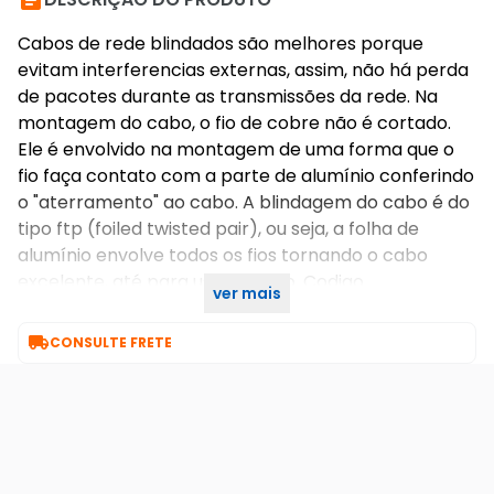

Cabos de rede blindados são melhores porque
evitam interferencias externas, assim, não há perda
de pacotes durante as transmissões da rede. Na
montagem do cabo, o fio de cobre não é cortado.
Ele é envolvido na montagem de uma forma que o
fio faça contato com a parte de alumínio conferindo
o "aterramento" ao cabo. A blindagem do cabo é do
tipo ftp (foiled twisted pair), ou seja, a folha de
alumínio envolve todos os fios tornando o cabo
excelente, até para uso externo. Codigo
ver mais
homologação anatel nº 00036-08-00256

CONSULTE FRETE