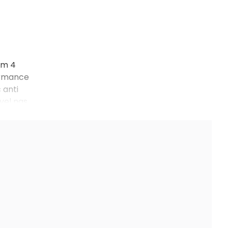
om 4
ormance
 anti
ível nas