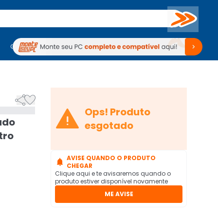
Buscar
PC Gamer
Computadores
Computadores
Periféricos
Periféricos
TV
Venda no KaBuM!
TV
Venda no KaBuM!



Ops! Produto
ado
esgotado
tro
AVISE QUANDO O PRODUTO

CHEGAR
Clique aqui e te avisaremos quando o
produto estiver disponível novamente
ME AVISE