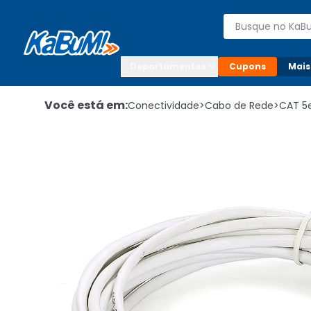
Enviar para:

Buscar produto
Digite o CEP

Departamentos
Cupons
Mais
Você está em:
Conectividade
>
Cabo de Rede
>
CAT 5