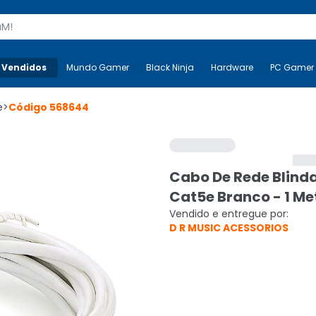
s
 Vendidos
Mais-v-
Mundo Gamer
Mundo Gamer
Black Ninja
Black Ninja
Hardware
Hardware
PC Gamer
e
>
Código
568644
Cabo De Rede Blind
Cat5e Branco - 1 Me
Vendido e entregue por:
D R MUSIC ACESSORIOS