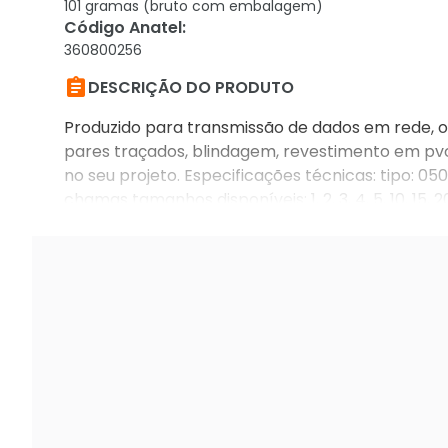
101 gramas (bruto com embalagem)
Código Anatel
:
360800256

DESCRIÇÃO DO PRODUTO
Produzido para transmissão de dados em rede, 
pares traçados, blindagem, revestimento em pvc
no seu projeto. Especificações técnicas: tipo: 05
chamas tamanhos disponíveis: 1, 2, 3, 4, 5, 10, 15, 
cores: azul, preto e branco codigo homologaçã