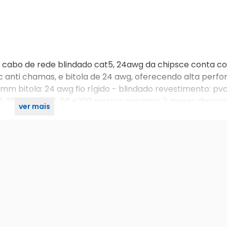
o cabo de rede blindado cat5, 24awg da chipsce conta c
 anti chamas, e bitola de 24 awg, oferecendo alta perf
0mm bitola: 24 awg fio rígido - blindado revestimento: pvc
20, 25, 30, 35, 40, 50 e 100 metros garantia: 3 meses dispon
ver mais
o anatel nº 00036-08-00256