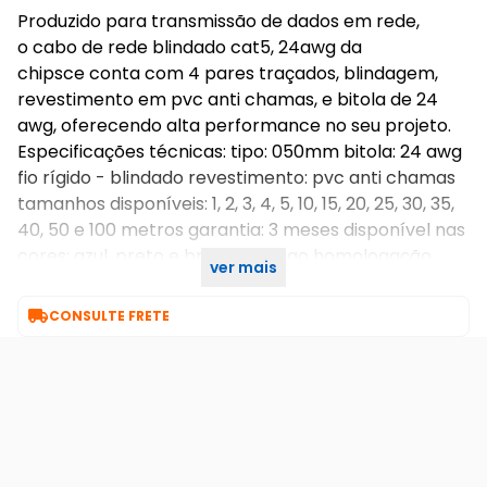
Produzido para transmissão de dados em rede,
o cabo de rede blindado cat5, 24awg da
chipsce conta com 4 pares traçados, blindagem,
revestimento em pvc anti chamas, e bitola de 24
awg, oferecendo alta performance no seu projeto.
Especificações técnicas: tipo: 050mm bitola: 24 awg
fio rígido - blindado revestimento: pvc anti chamas
tamanhos disponíveis: 1, 2, 3, 4, 5, 10, 15, 20, 25, 30, 35,
40, 50 e 100 metros garantia: 3 meses disponível nas
cores: azul, preto e branco codigo homologação
ver mais
anatel nº 00036-08-00256

CONSULTE FRETE