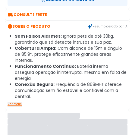

CONSULTE FRETE

SOBRE O PRODUTO
Resumo gerado por IA
Sem Falsos Alarmes:
Ignora pets de até 30kg,
garantindo que só detecte intrusos e sua paz.
Cobertura Ampla:
Com alcance de 15m e ângulo
de 85.9°, protege eficazmente grandes áreas
internas.
Funcionamento Contínuo:
Bateria interna
assegura operação ininterrupta, mesmo em falta de
energia.
Conexão Segura:
Frequência de 868MHz oferece
comunicação sem fio estável e confiável com a
central.
Ver mais