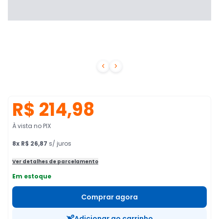


R$ 214,98
À vista no PIX
8
x
R$ 26,87
s/ juros
Ver detalhes de parcelamento
Em estoque
Comprar agora
Adicionar ao carrinho