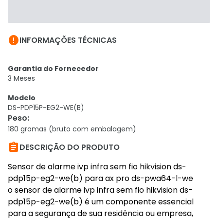

INFORMAÇÕES TÉCNICAS
Garantia do Fornecedor
3 Meses
Modelo
DS-PDP15P-EG2-WE(B)
Peso
:
180 gramas (bruto com embalagem)

DESCRIÇÃO DO PRODUTO
Sensor de alarme ivp infra sem fio hikvision ds-
pdp15p-eg2-we(b) para ax pro ds-pwa64-l-we
o sensor de alarme ivp infra sem fio hikvision ds-
pdp15p-eg2-we(b) é um componente essencial
para a segurança de sua residência ou empresa,