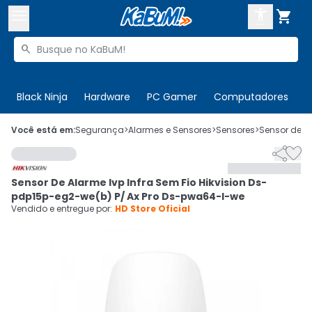



Buscar produtos


Enviar para:
Digite o CEP
Black Ninja
Hardware
PC Gamer
Computadores
P

Olá. Acesse sua conta
Você está em:
Segurança
>
Alarmes e Sensores
>
Sensores
>
Sensor de P


ENTRE

Departamentos
Sensor De Alarme Ivp Infra Sem Fio Hikvision Ds-
CADASTRE-SE
Cupons

pdp15p-eg2-we(b) P/ Ax Pro Ds-pwa64-l-we
Vendido e entregue por:
HD Store Oficial
Mais Vendidos

Ativar tradutor em libras
