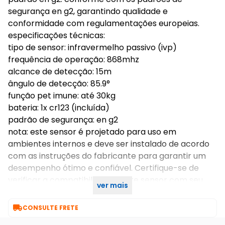
segurança en g2, garantindo qualidade e
conformidade com regulamentações europeias.
especificações técnicas:
tipo de sensor: infravermelho passivo (ivp)
frequência de operação: 868mhz
alcance de detecção: 15m
ângulo de detecção: 85.9°
função pet imune: até 30kg
bateria: 1x cr123 (incluída)
padrão de segurança: en g2
nota: este sensor é projetado para uso em
ambientes internos e deve ser instalado de acordo
com as instruções do fabricante para garantir um
desempenho ótimo e confiável. Certifique-se de
verificar a compatibilidade deste sensor com seu
ver mais
sistema de alarme antes da instalação.

CONSULTE FRETE