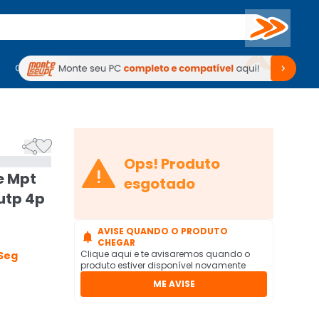
Buscar
PC Gamer
Computadores
Computadores
Periféricos
Periféricos
TV
Venda no KaBuM!
TV
Venda no KaBuM!



Ops! Produto
e Mpt
esgotado
/utp 4p
AVISE QUANDO O PRODUTO

CHEGAR
Clique aqui e te avisaremos quando o
Seg
produto estiver disponível novamente
ME AVISE