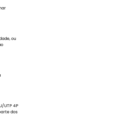
nar
dade, ou
ão
a
 U/UTP 4P
parte dos