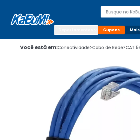
Enviar para:

Buscar produto
Digite o CEP

Departamentos
Cupons
Mais
Você está em:
Conectividade
>
Cabo de Rede
>
CAT 5