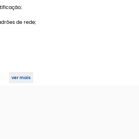
ificação;
adrões de rede;
ver mais
instalação dos produtos.