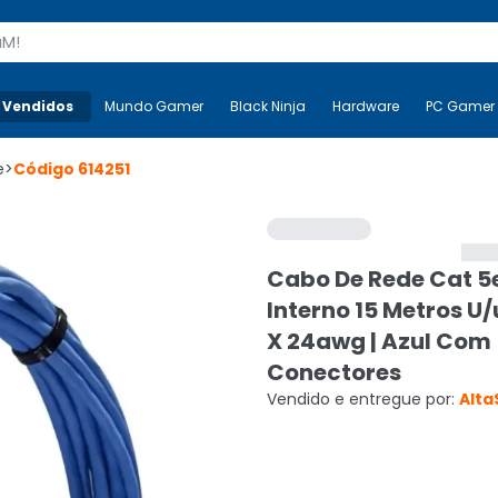
s
 Vendidos
Mais-v-
Mundo Gamer
Mundo Gamer
Black Ninja
Black Ninja
Hardware
Hardware
PC Gamer
e
>
Código
614251
Cabo De Rede Cat 5
Interno 15 Metros U
X 24awg | Azul Com
Conectores
Vendido e entregue por:
Alta