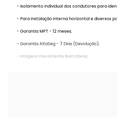
- Isolamento individual dos condutores para ident
- Para instalação interna horizontal e diversos p
- Garantia MPT - 12 meses;
- Garantia AltaSeg - 7 Dias (Devolução);
- Imagens meramente ilustrativas;
- Nós não somos responsáveis pela montagem e 