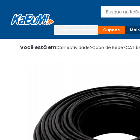
Enviar para:

Buscar produto
Digite o CEP

Departamentos
Cupons
Mais
Você está em:
Conectividade
>
Cabo de Rede
>
CAT 5