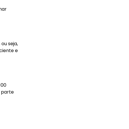
nar
ou seja,
ciente e
100
 parte