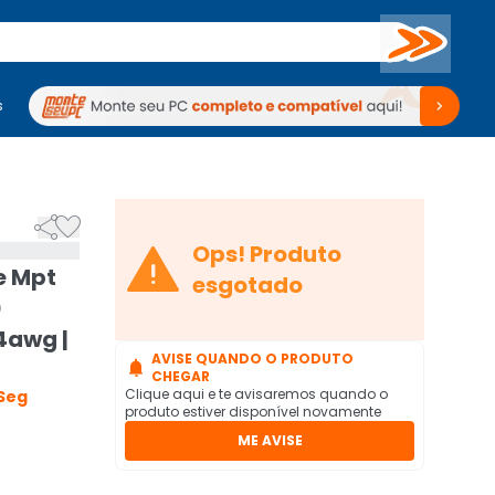
Buscar
s
mputadores
Periféricos
Periféricos
TV
Venda no KaBuM!
TV
Venda no KaBuM!



Ops! Produto
e Mpt
esgotado
0
4awg |
AVISE QUANDO O PRODUTO

CHEGAR
Clique aqui e te avisaremos quando o
Seg
produto estiver disponível novamente
ME AVISE