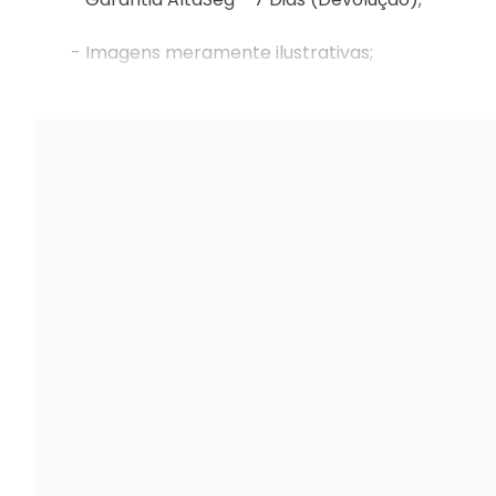
- Imagens meramente ilustrativas;
- Nós não somos responsáveis pela montagem e 