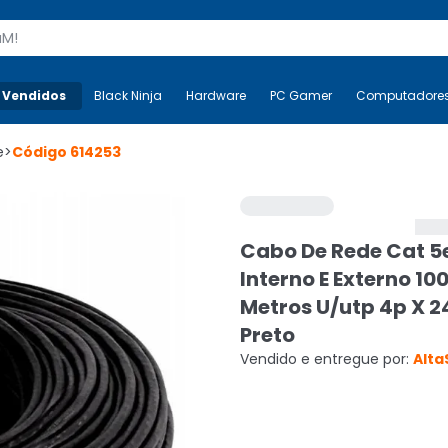
s
 Vendidos
Mais-v-
Black Ninja
Black Ninja
Hardware
Hardware
PC Gamer
PC Gamer
Computadore
Co
e
>
Código
614253
Cabo De Rede Cat 5
Interno E Externo 10
Metros U/utp 4p X 2
Preto
Vendido e entregue por:
Alta