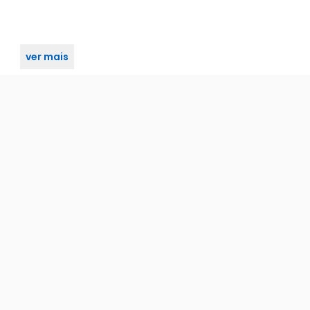
ver mais
instalação dos produtos.