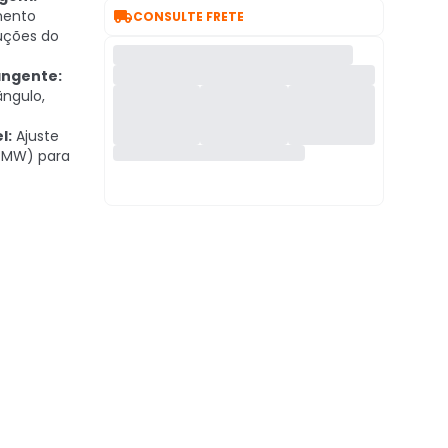

mento
CONSULTE FRETE
uções do
angente:
ngulo,
l:
Ajuste
R/MW) para