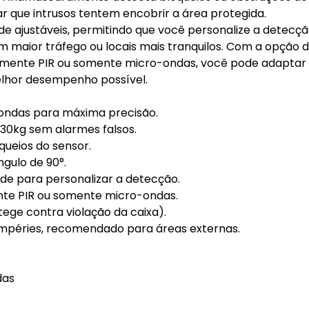
r que intrusos tentem encobrir a área protegida.
de ajustáveis, permitindo que você personalize a detecç
m maior tráfego ou locais mais tranquilos. Com a opção 
somente PIR ou somente micro-ondas, você pode adaptar
elhor desempenho possível.
-ondas para máxima precisão.
 30kg sem alarmes falsos.
ueios do sensor.
gulo de 90°.
dade para personalizar a detecção.
nte PIR ou somente micro-ondas.
ege contra violação da caixa).
empéries, recomendado para áreas externas.
das