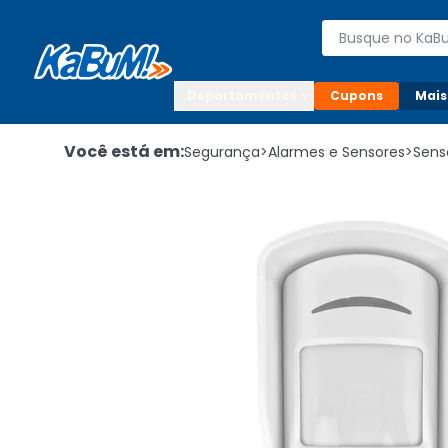
Enviar para:

Buscar produto
Digite o CEP

Departamentos
Cupons
Mais
Você está em:
Segurança
>
Alarmes e Sensores
>
Sens