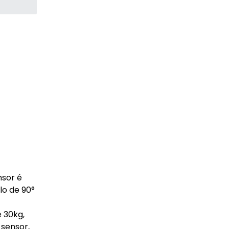
nsor é
lo de 90°
 30kg,
 sensor,