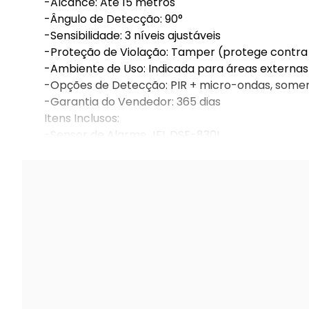
-Alcance: Até 15 metros
-Ângulo de Detecção: 90°
-Sensibilidade: 3 níveis ajustáveis
-Proteção de Violação: Tamper (protege contra t
-Ambiente de Uso: Indicada para áreas externas
-Opções de Detecção: PIR + micro-ondas, some
-Garantia do Vendedor: 365 dias
Itens Inclusos:
-Sensor de Alarme JFL DSE-830I
-Manual de instalação