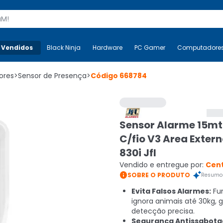
s
 Vendidos
Mais-v-
Black Ninja
Black Ninja
Hardware
Hardware
PC Gamer
PC Gamer
Computadore
Co
ores
>
Sensor de Presença
>
Código
668784
Sensor Alarme 15mt
C/fio V3 Area Exter
830i Jfl
Vendido e entregue por:
Cen

SOBRE O PRODUTO
Resumo 
Evita Falsos Alarmes:
Fu
ignora animais até 30kg, 
detecção precisa.
Segurança Antissabot