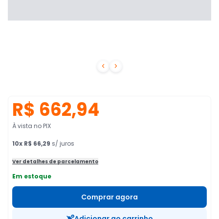


R$ 662,94
À vista no PIX
10
x
R$ 66,29
s/ juros
Ver detalhes de parcelamento
Em estoque
Comprar agora
Adicionar ao carrinho