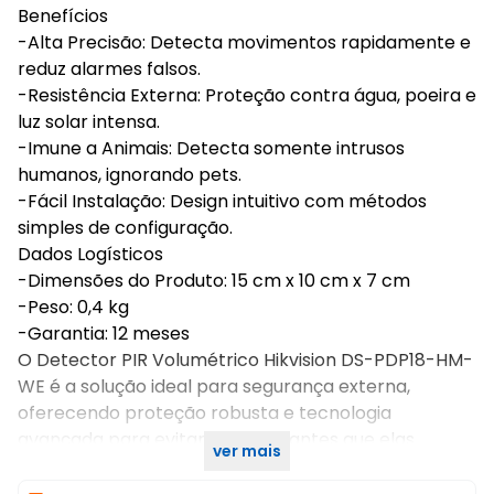
Benefícios
-Alta Precisão: Detecta movimentos rapidamente e
reduz alarmes falsos.
-Resistência Externa: Proteção contra água, poeira e
luz solar intensa.
-Imune a Animais: Detecta somente intrusos
humanos, ignorando pets.
-Fácil Instalação: Design intuitivo com métodos
simples de configuração.
Dados Logísticos
-Dimensões do Produto: 15 cm x 10 cm x 7 cm
-Peso: 0,4 kg
-Garantia: 12 meses
O Detector PIR Volumétrico Hikvision DS-PDP18-HM-
WE é a solução ideal para segurança externa,
oferecendo proteção robusta e tecnologia
avançada para evitar invasões antes que elas
ver mais
ocorram!