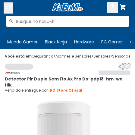



Buscar produtos


Enviar para:
Digite o CEP
Mundo Gamer
Black Ninja
Hardware
PC Gamer
C

Olá. Acesse sua conta
Você está em:
Segurança
>
Alarmes e Sensores
>
Sensores
>
Sensor de P


ENTRE

Departamentos
Detector Pir Duplo Sem Fio Ax Pro Ds-pdp18-hm-we
CADASTRE-SE
Cupons

Hik
Vendido e entregue por:
HD Store Oficial
Mais Vendidos

Ativar tradutor em libras
