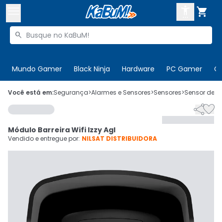



Buscar produtos


Enviar para:
Digite o CEP
Mundo Gamer
Black Ninja
Hardware
PC Gamer
C

Olá. Acesse sua conta
Você está em:
Segurança
>
Alarmes e Sensores
>
Sensores
>
Sensor de P


ENTRE

Departamentos
Módulo Barreira Wifi Izzy Agl
CADASTRE-SE
Cupons

Vendido e entregue por:
NILSAT DISTRIBUIDORA
Mais Vendidos

Ativar tradutor em libras
