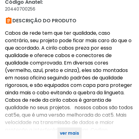
Código Anatel
:
20440700256

DESCRIÇÃO DO PRODUTO
Cabos de rede tem que ter qualidade, caso
contrário, seu projeto pode ficar mais caro do que o
que acordado. A cirilo cabos preza por essa
qualidade e oferece cabos e conectores de
qualidade comprovada. Em diversas cores
(vermelho, azul, preto e cinza), eles são montados
em nossa oficina seguindo padrões de qualidade
rigorosos, e são equipados com capa para proteger
ainda mais o cabo evitando a quebra da lingueta.
Cabos de rede da cirilo cabos é garantia de
qualidade no seus projetos. nossos cabos são todos
cat5e, que é uma versão melhorada do cat5. Mais
velocidade na transmissão de dados e maior
proteção a interferência externas. Codigo
ver mais
homologação anatel: 02044-07-00256