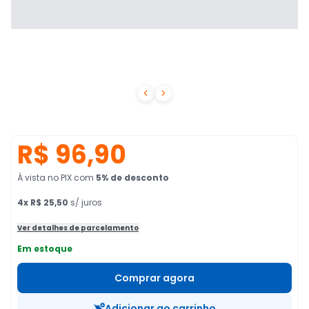


R$ 96,90
À vista no PIX
com
5
% de desconto
4
x
R$ 25,50
s/ juros
Ver detalhes de parcelamento
Em estoque
Comprar agora
Adicionar ao carrinho