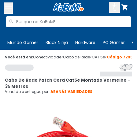



Buscar produtos


Enviar para:
Digite o CEP
Mundo Gamer
Black Ninja
Hardware
PC Gamer
C

Olá. Acesse sua conta
Você está em:
Conectividade
>
Cabo de Rede
>
CAT 5e
>
Código
72359


ENTRE

Departamentos
Cabo De Rede Patch Cord Cat5e Montado Vermelho -
CADASTRE-SE
Cupons

35 Metros
Vendido e entregue por:
ARANÃS VARIEDADES
Mais Vendidos

Ativar tradutor em libras
