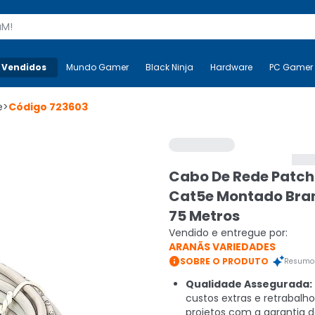
s
 Vendidos
Mais-v-
Mundo Gamer
Mundo Gamer
Black Ninja
Black Ninja
Hardware
Hardware
PC Gamer
e
>
Código
723603
Cabo De Rede Patch
Cat5e Montado Bra
75 Metros
Vendido e entregue por:
ARANÃS VARIEDADES

SOBRE O PRODUTO
Resumo 
Qualidade Assegurada:
custos extras e retrabalh
projetos com a garantia 