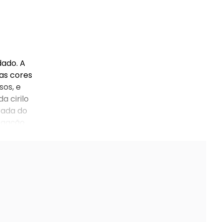
dado. A
as cores
sos, e
a cirilo
rada do
logação