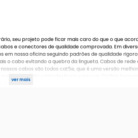
ário, seu projeto pode ficar mais caro do que o que acor
e cabos e conectores de qualidade comprovada. Em divers
os em nossa oficina seguindo padrões de qualidade rigoro
 o cabo evitando a quebra da lingueta. Cabos de rede d
. nossos cabos são todos cat5e, que é uma versão melho
e maior proteção a interferência externas. Codigo homo
ver mais