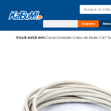
Enviar para:

Buscar produto
Digite o CEP

Departamentos
Cupons
Mais
Você está em:
Conectividade
>
Cabo de Rede
>
CAT 5