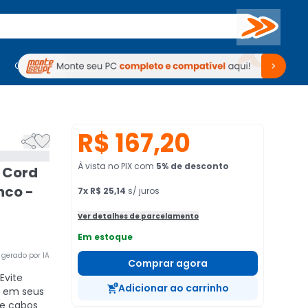
Buscar
PC Gamer
Computadores
Computadores
Periféricos
Periféricos
TV
Venda no KaBuM!
TV
Venda no KaBuM!
R$ 167,20


À vista no PIX
com
5
% de desconto
 Cord
nco -
7
x
R$ 25,14
s/ juros
Ver detalhes de parcelamento
Em estoque
gerado por IA
Comprar agora
Evite
Adicionar ao carrinho
o em seus
de cabos