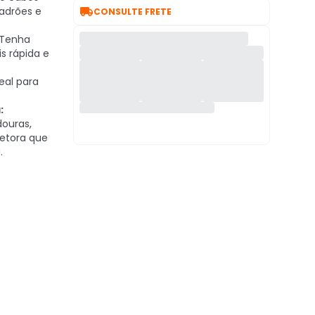

adrões e
CONSULTE FRETE
Tenha
s rápida e
deal para
:
ouras,
etora que
.