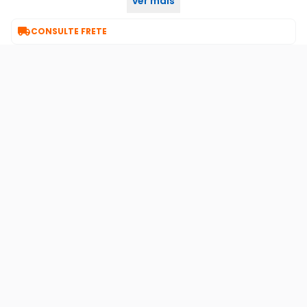
ver mais
pela cirilo cabos atenção:

CONSULTE FRETE