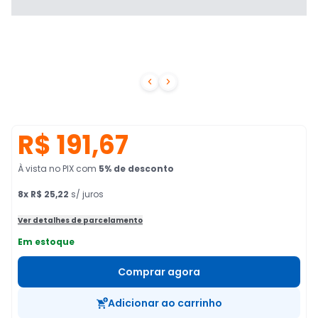


R$ 191,67
À vista no PIX
com
5
% de desconto
8
x
R$ 25,22
s/ juros
Ver detalhes de parcelamento
Em estoque
Comprar agora
Adicionar ao carrinho