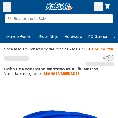



Buscar produtos


Enviar para:
Digite o CEP
Mundo Gamer
Black Ninja
Hardware
PC Gamer
C

Olá. Acesse sua conta
Você está em:
Conectividade
>
Cabo de Rede
>
CAT 5e
>
Código
72368


ENTRE

Departamentos
Cabo De Rede Cat5e Montado Azul - 80 Metros
CADASTRE-SE
Cupons

Vendido e entregue por:
ARANÃS VARIEDADES
Mais Vendidos

Ativar tradutor em libras
