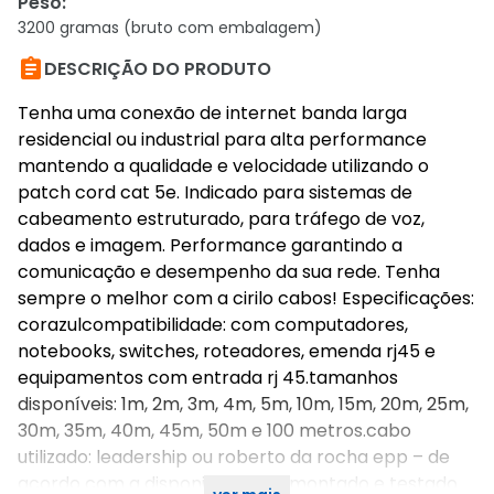
Peso
:
3200 gramas (bruto com embalagem)

DESCRIÇÃO DO PRODUTO
Tenha uma conexão de internet banda larga
residencial ou industrial para alta performance
mantendo a qualidade e velocidade utilizando o
patch cord cat 5e. Indicado para sistemas de
cabeamento estruturado, para tráfego de voz,
dados e imagem. Performance garantindo a
comunicação e desempenho da sua rede. Tenha
sempre o melhor com a cirilo cabos! Especificações:
corazulcompatibilidade: com computadores,
notebooks, switches, roteadores, emenda rj45 e
equipamentos com entrada rj 45.tamanhos
disponíveis: 1m, 2m, 3m, 4m, 5m, 10m, 15m, 20m, 25m,
30m, 35m, 40m, 45m, 50m e 100 metros.cabo
utilizado: leadership ou roberto da rocha epp – de
acordo com a disponibilidade.* montado e testado