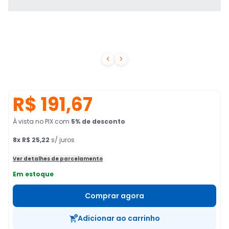


R$ 191,67
À vista no PIX
com
5
% de desconto
8
x
R$ 25,22
s/ juros
Ver detalhes de parcelamento
Em estoque
Comprar agora
Adicionar ao carrinho