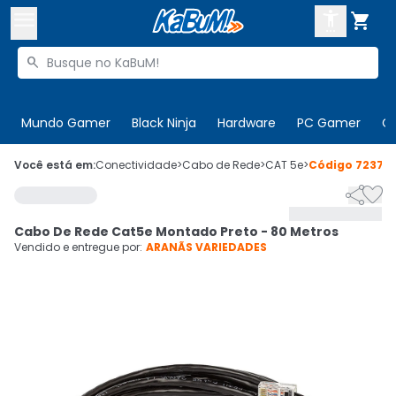



Buscar produtos


Enviar para:
Digite o CEP
Mundo Gamer
Black Ninja
Hardware
PC Gamer
C

Olá. Acesse sua conta
Você está em:
Conectividade
>
Cabo de Rede
>
CAT 5e
>
Código
723712


ENTRE

Departamentos
Cabo De Rede Cat5e Montado Preto - 80 Metros
CADASTRE-SE
Cupons

Vendido e entregue por:
ARANÃS VARIEDADES
Mais Vendidos

Ativar tradutor em libras
