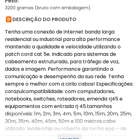
Peso
:
3200 gramas (bruto com embalagem)

DESCRIÇÃO DO PRODUTO
Tenha uma conexão de internet banda larga
residencial ou industrial para alta performance
mantendo a qualidade e velocidade utilizando o
patch cord cat 5e. Indicado para sistemas de
cabeamento estruturado, para tráfego de voz,
dados e imagem. Performance garantindo a
comunicação e desempenho da sua rede. Tenha
sempre o melhor com a cirilo cabos! Especificações:
corazulcompatibilidade: com computadores,
notebooks, switches, roteadores, emenda rj45 e
equipamentos com entrada rj 45.tamanhos
disponíveis: 1m, 2m, 3m, 4m, 5m, 10m, 15m, 20m, 25m,
30m, 35m, 40m, 45m, 50m e 100 metros.cabo
utilizado: leadership ou roberto da rocha epp – de
acordo com a disponibilidade.* montado e testado