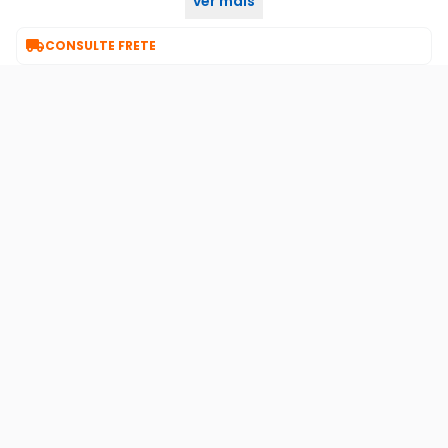
ver mais
pela cirilo cabos atenção:

CONSULTE FRETE