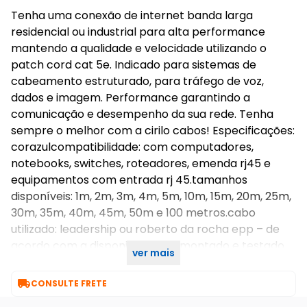
Tenha uma conexão de internet banda larga
residencial ou industrial para alta performance
mantendo a qualidade e velocidade utilizando o
patch cord cat 5e. Indicado para sistemas de
cabeamento estruturado, para tráfego de voz,
dados e imagem. Performance garantindo a
comunicação e desempenho da sua rede. Tenha
sempre o melhor com a cirilo cabos! Especificações:
corazulcompatibilidade: com computadores,
notebooks, switches, roteadores, emenda rj45 e
equipamentos com entrada rj 45.tamanhos
disponíveis: 1m, 2m, 3m, 4m, 5m, 10m, 15m, 20m, 25m,
30m, 35m, 40m, 45m, 50m e 100 metros.cabo
utilizado: leadership ou roberto da rocha epp – de
acordo com a disponibilidade.* montado e testado
ver mais
pela cirilo cabos atenção:

CONSULTE FRETE