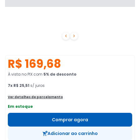


R$ 169,68
À vista no PIX
com
5
% de desconto
7
x
R$ 25,51
s/ juros
Ver detalhes de parcelamento
Em estoque
Comprar agora
Adicionar ao carrinho