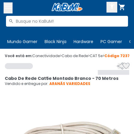



Buscar produtos


Enviar para:
Digite o CEP
Mundo Gamer
Black Ninja
Hardware
PC Gamer
C

Olá. Acesse sua conta
Você está em:
Conectividade
>
Cabo de Rede
>
CAT 5e
>
Código
72374


ENTRE

Departamentos
Cabo De Rede Cat5e Montado Branco - 70 Metros
CADASTRE-SE
Cupons

Vendido e entregue por:
ARANÃS VARIEDADES
Mais Vendidos

Ativar tradutor em libras
