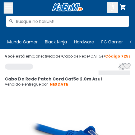



Buscar produtos


Enviar para:
Digite o CEP
Mundo Gamer
Black Ninja
Hardware
PC Gamer
C

Olá. Acesse sua conta
Você está em:
Conectividade
>
Cabo de Rede
>
CAT 5e
>
Código
725901


ENTRE

Departamentos
Cabo De Rede Patch Cord Cat5e 2.0m Azul
CADASTRE-SE
Cupons

Vendido e entregue por:
NEXDATE
Mais Vendidos

Ativar tradutor em libras
