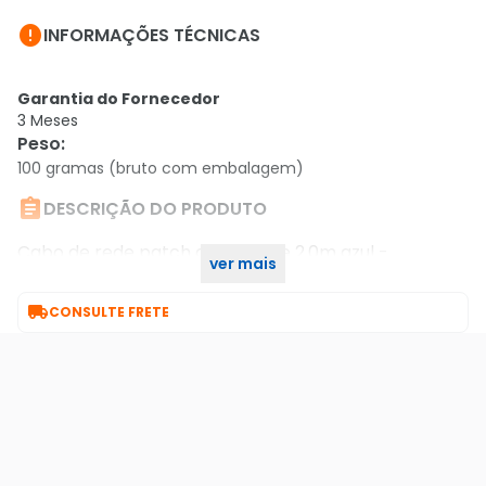

INFORMAÇÕES TÉCNICAS
Garantia do Fornecedor
3 Meses
Peso
:
100 gramas (bruto com embalagem)

DESCRIÇÃO DO PRODUTO
Cabo de rede patch cord cat5e 2.0m azul -
ver mais
conctores rj45 nas duas pontas

CONSULTE FRETE