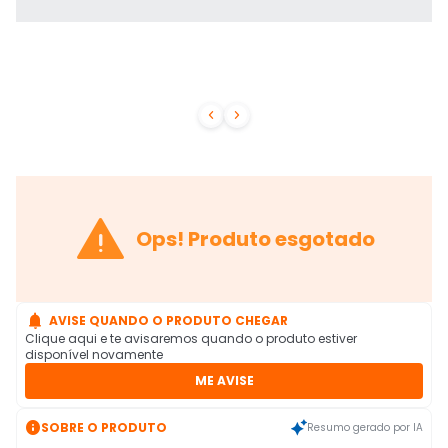



Ops! Produto esgotado

AVISE QUANDO O PRODUTO CHEGAR
Clique aqui e te avisaremos quando o produto estiver
disponível novamente
ME AVISE

SOBRE O PRODUTO
Resumo gerado por IA