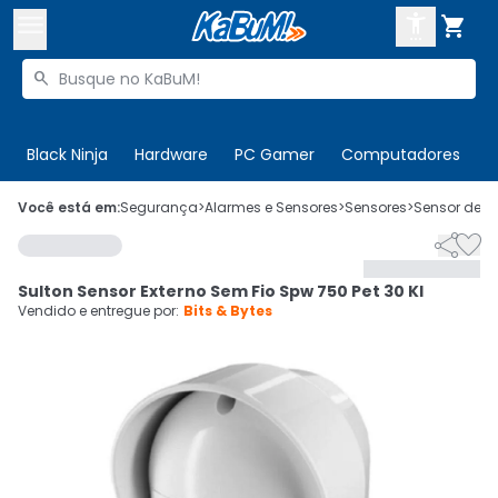



Buscar produtos


Enviar para:
Digite o CEP
Black Ninja
Hardware
PC Gamer
Computadores
P

Olá. Acesse sua conta
Você está em:
Segurança
>
Alarmes e Sensores
>
Sensores
>
Sensor de P


ENTRE

Departamentos
Sulton Sensor Externo Sem Fio Spw 750 Pet 30 Kl
CADASTRE-SE
Cupons

Vendido e entregue por:
Bits & Bytes
Mais Vendidos

Ativar tradutor em libras
