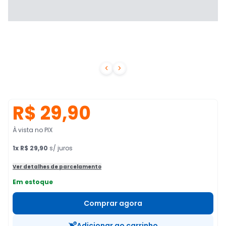


R$ 29,90
À vista no PIX
1
x
R$ 29,90
s/ juros
Ver detalhes de parcelamento
Em estoque
Comprar agora
Adicionar ao carrinho