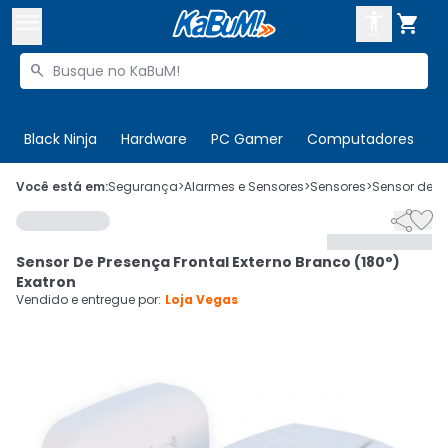



Buscar produtos


Enviar para:
Digite o CEP
Black Ninja
Hardware
PC Gamer
Computadores
P

Olá. Acesse sua conta
Você está em:
Segurança
>
Alarmes e Sensores
>
Sensores
>
Sensor de P


ENTRE

Departamentos
Sensor De Presença Frontal Externo Branco (180°)
CADASTRE-SE
Cupons

Exatron
Vendido e entregue por:
Loja Vegas
Mais Vendidos

Ativar tradutor em libras
