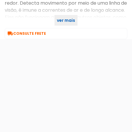
redor. Detecta movimento por meio de uma linha de
visão, é imune a correntes de ar e de longo alcance.
Eles não funcionam através de outros objetos, como
ver mais
vidro e têm uma baixa sensibilidade.

CONSULTE FRETE