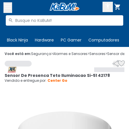



Buscar produtos


Enviar para:
Digite o CEP
Black Ninja
Hardware
PC Gamer
Computadores
P

Olá. Acesse sua conta
Você está em:
Segurança
>
Alarmes e Sensores
>
Sensores
>
Sensor de P


ENTRE

Departamentos
Sensor De Presenca Teto Iluminacao Si-51 42178
CADASTRE-SE
Cupons

Vendido e entregue por:
Center Go
Mais Vendidos

Ativar tradutor em libras
