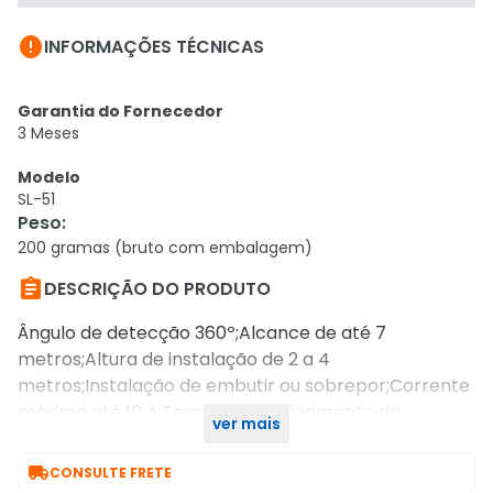

INFORMAÇÕES TÉCNICAS
Garantia do Fornecedor
3 Meses
Modelo
SL-51
Peso
:
200 gramas (bruto com embalagem)

DESCRIÇÃO DO PRODUTO
Ângulo de detecção 360º;Alcance de até 7
metros;Altura de instalação de 2 a 4
metros;Instalação de embutir ou sobrepor;Corrente
máxima até 10 A;Tempo de desligamento da
ver mais
lâmpada programável;Fácil instalação.

CONSULTE FRETE