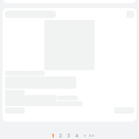
1
2
3
4
>
>>