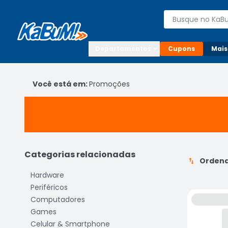
Enviar para:

Buscar produto
Digite o CEP

Departamentos
Cupons
Mais
Você está em:
Promoções
Categorias relacionadas
Ordena
Hardware
Periféricos
Computadores
Games
Celular & Smartphone