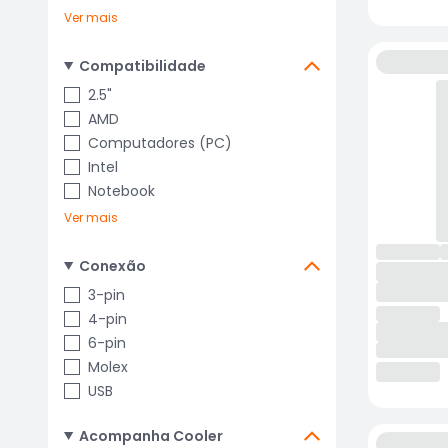
Ver mais
Compatibilidade
2.5"
AMD
Computadores (PC)
Intel
Notebook
Ver mais
Conexão
3-pin
4-pin
6-pin
Molex
USB
Acompanha Cooler