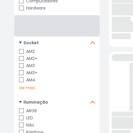
Computadores
Hardware
Socket
AM2
AM2+
AM3
AM3+
AM4
Ver mais
Iluminação
ARGB
LED
Não
Rainbow