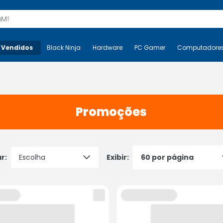
s
 Vendidos
Mais-v-
Black Ninja
Black Ninja
Hardware
Hardware
PC Gamer
PC Gamer
Computadore
Co
Promoções
r:
Exibir: