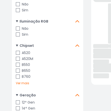
Não
Sim
Iluminação RGB
Não
Sim
Chipset
A520
A520M
B550
B650
B760
Ver mais
Geração
12ª Gen
14ª Gen