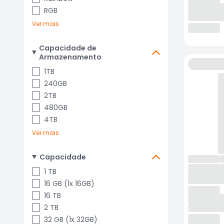
RGB
Ver mais
Capacidade de
Armazenamento
1TB
240GB
2TB
480GB
4TB
Ver mais
Capacidade
1 TB
16 GB (1x 16GB)
16 TB
2 TB
32 GB (1x 32GB)