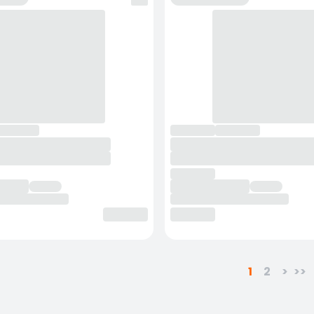
1
2
>
>>