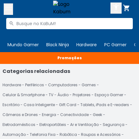



Buscar produtos


Enviar para:
Digite o CEP
Mundo Gamer
Black Ninja
Hardware
PC Gamer
C

Promoções
Olá. Acesse sua conta
Categorias relacionadas
ENTRE

Departamentos
CADASTRE-SE
Hardware
Periféricos
Computadores
Games
Cupons

Celular & Smartphone
TV
Áudio
Projetores
Espaço Gamer
Mais Vendidos

Escritório
Casa Inteligente
Gift Card
Tablets, iPads e E-readers
Ativar tradutor em libras

Câmeras e Drones
Energia
Conectividade
Geek
Eletrodomésticos
Eletroportáteis
Ar e Ventilação
Segurança
Automação
Telefonia Fixa
Robótica
Roupas e Acessórios