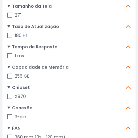
Tamanho da Tela
27"
Taxa de Atualização
180 Hz
Tempo de Resposta
1 ms
Capacidade de Memória
256 GB
Chipset
X870
Conexão
3-pin
FAN
360 mm (3x - 120 mm)