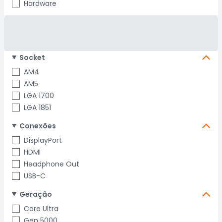
Hardware
Socket
AM4
AM5
LGA 1700
LGA 1851
Conexões
DisplayPort
HDMI
Headphone Out
USB-C
Geração
Core Ultra
Gen 5000