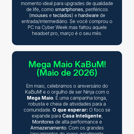
momento ideal para upgrades de qualidade
de life, como
smartphones
, periféricos
(
mouses
e
teclados
) e
hardware
de
entrada/intermediário. Se você comprou o
PC na Cyber Week mas faltou aquele
headset pro, março é o seu mês.
Mega Maio KaBuM!
(Maio de 2026)
Em maio, celebramos o aniversário do
KaBuM! e o orgulho de ser Ninja com o
Mega Maio
. É uma campanha longa,
robusta e cheia de atividades para a
comunidade.
O que esperar:
O foco se
expande para
Casa Inteligente
,
Monitores
de alta performance e
Armazenamento
. Com os grandes
lançamentos de jogos geralmente