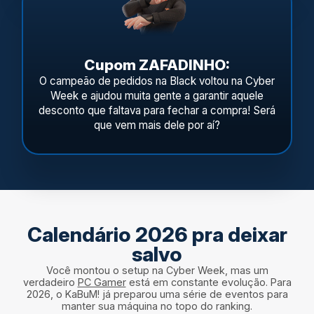
Cupom ZAFADINHO:
O campeão de pedidos na Black voltou na Cyber
Week e ajudou muita gente a garantir aquele
desconto que faltava para fechar a compra! Será
que vem mais dele por aí?
Calendário 2026 pra deixar
salvo
Você montou o setup na Cyber Week, mas um
verdadeiro
PC Gamer
está em constante evolução. Para
2026, o KaBuM! já preparou uma série de eventos para
manter sua máquina no topo do ranking.