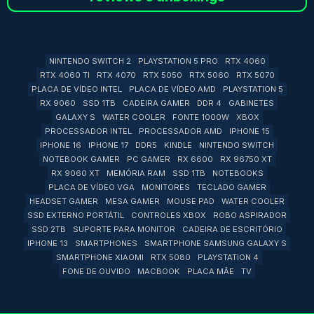
NINTENDO SWITCH 2
PLAYSTATION 5 PRO
RTX 4060
RTX 4060 TI
RTX 4070
RTX 5050
RTX 5060
RTX 5070
PLACA DE VÍDEO INTEL
PLACA DE VÍDEO AMD
PLAYSTATION 5
RX 9060
SSD 1TB
CADEIRA GAMER
DDR 4
GABINETES
GALAXY S
WATER COOLER
FONTE 1000W
XBOX
PROCESSADOR INTEL
PROCESSADOR AMD
IPHONE 15
IPHONE 16
IPHONE 17
DDR5
KINDLE
NINTENDO SWITCH
NOTEBOOK GAMER
PC GAMER
RX 6600
RX 96750 XT
RX 9060 XT
MEMÓRIA RAM
SSD 1TB
NOTEBOOKS
PLACA DE VÍDEO VGA
MONITORES
TECLADO GAMER
HEADSET GAMER
MESA GAMER
MOUSE PAD
WATER COOLER
SSD EXTERNO PORTÁTIL
CONTROLES XBOX
ROBO ASPIRADOR
SSD 2TB
SUPORTE PARA MONITOR
CADEIRA DE ESCRITÓRIO
IPHONE 13
SMARTPHONES
SMARTPHONE SAMSUNG GALAXY S
SMARTPHONE XIAOMI
RTX 5080
PLAYSTATION 4
FONE DE OUVIDO
MACBOOK
PLACA MÃE
TV