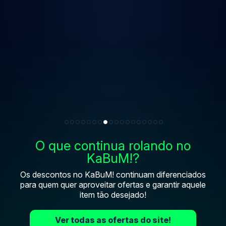
Cyber Week
Headset Gamer Redragon Zeus X, Chroma
-
Mk.II, RGB, Som Surround 7.1, Drivers 53mm,
USB, Preto e Vermelho - H510-RGB
-25%
R$ 377,64
R$ 239,99
à vista no PIX
O que continua rolando no
KaBuM!?
Os descontos no KaBuM! continuam diferenciados
para quem quer aproveitar ofertas e garantir aquele
item tão desejado!
Ver todas as ofertas do site!