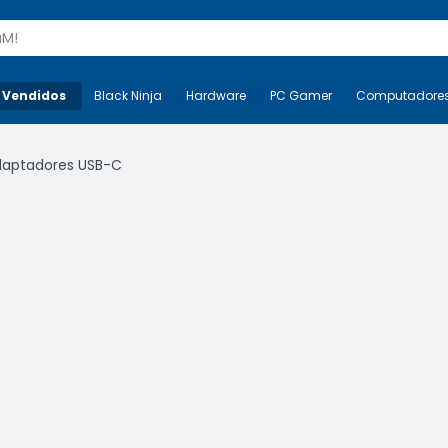
s
 Vendidos
Mais-v-
Black Ninja
Black Ninja
Hardware
Hardware
PC Gamer
PC Gamer
Computadore
Co
daptadores USB-C