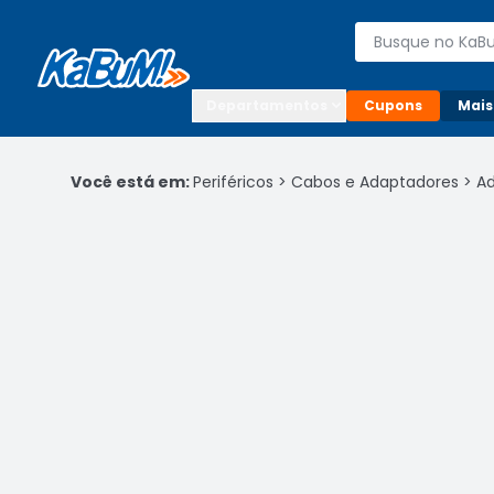
Enviar para:

Buscar produto
Digite o CEP

Departamentos
Cupons
Mais
Você está em:
Periféricos
>
Cabos e Adaptadores
>
A