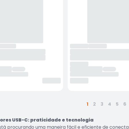
1
2
3
4
5
6
res USB-C: praticidade e tecnologia
stá procurando uma maneira fácil e eficiente de conecta