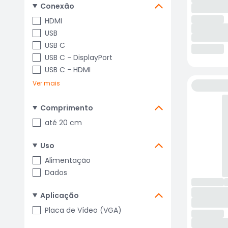
Conexão
HDMI
USB
USB C
USB C - DisplayPort
USB C - HDMI
Ver mais
Comprimento
até 20 cm
Uso
Alimentação
Dados
Aplicação
Placa de Vídeo (VGA)